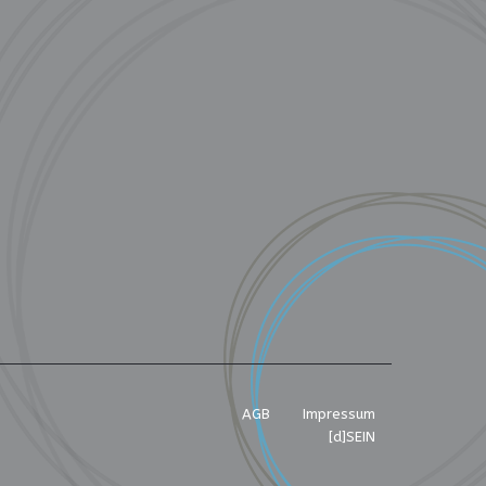
AGB
Impressum
[d]SEIN